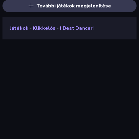
További játékok megjelenítése
Játékok
Klikkelős
I Best Dancer!
»
»
I Best Dancer!
Fejlesztő
Star Legion
Értékelés
8,7
(
az elmúlt 6 hónap alapján
)
Megjelent
2023. november
Utolsó frissítés
2023. november
Játékmotor
Unity 2021
Platformok
Böngésző (asztali számítógép,
mobil, tablet), CrazyGames
alkalmazás (Android), App Store
(Android)