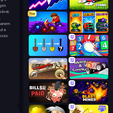
eges
Space Waves
Stone Grass: Mowing Simulator
sával.
Top
.
 hanem
ld a
Obby: Dig Down
Pumpkin Defense: Merge Cannon
icces
Merge Tools - Merge and Dig
Entropy
Earn to Die: Zombie Ride
Merge & Construct
Bills Must Be Paid
Blast Miner