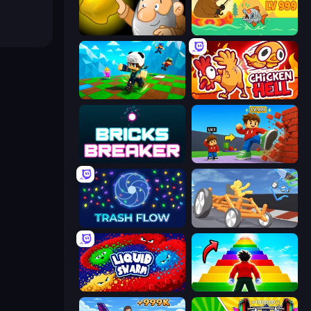
Gold Miner
Fish Orbit
Robby: Many Games
Chicken Hell
Bricks Breaker
Obby: +1 Click Wall Breaker
Trash Flow
Draw Crash Race
Liquid Swarm
Obby Highest Jump Ever