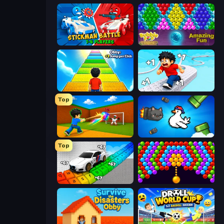
Stickman battle 1-4 Players
Bubble Pop Legend
Obby: +1 Jump per Click
Speed per Click: Obby
Top
Baseball For Brainrot
Honk
Top
Obby: Supercar Race on Keyboard
Bubble Story