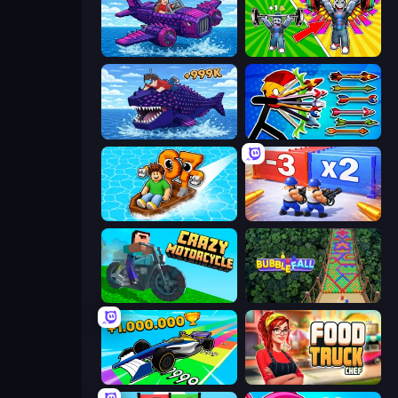
Obby Plane Power Challenge: Fly
Obby: Gym Simulator, Escape
Obby Fish Challenge: Ride
Archer Ragdoll Masters
Float for Brainrots
Battle Brigade
Crazy Motorcycle
Bubble Fall
Obby Car Challenge: Drive
Food Truck Chef™: A Fun Cooking Game