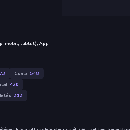
, mobil, tablet), App
73
Csata
548
ntal
420
detés
212
túlélésért folytatott küzdelemben a mélykék vizekben. Ragadd m