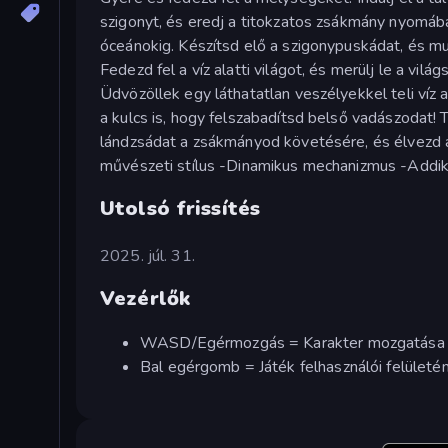
szigonyt, és eredj a titokzatos zsákmány nyomáb
óceánokig. Készítsd elő a szigonypuskádat, és m
Fedezd fel a víz alatti világot, és merülj le a vi
Üdvözöllek egy láthatatlan veszélyekkel teli víz
a kulcs is, hogy felszabadítsd belső vadászodat! 
lándzsádat a zsákmányod követésére, és élvezd a 
művészeti stílus -Dinamikus mechanizmus -Addik
Utolsó frissítés
2025. júl. 31.
Vezérlők
WASD/Egérmozgás = Karakter mozgatása
Bal egérgomb = Játék felhasználói felületé