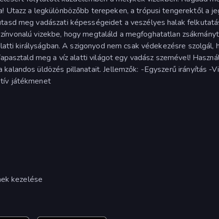
a! Utazz a legkülönbözőbb terepeken, a trópusi tengerektől a j
utasd meg vadászati képességeidet a veszélyes halak felkutatá
lágszínvonalú vizekbe, hogy megtaláld a megfoghatatlan zsákmányt
 alatti királyságban. A szigonyod nem csak védekezésre szolgál,
Tapasztald meg a víz alatti világot egy vadász szemével! Haszná
kalandos üldözés pillanatait. Jellemzők: -Egyszerű irányítás -V
tív játékmenet
nek kezelése