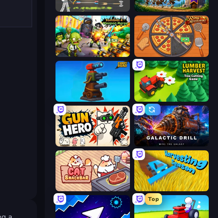
Ragdoll Archers
Mage Castle Idle Defense
Zombies 4 Weapon Merge
Ring Restaurant
Furry Road
Lumber Harvest: Tree Cutting Game
Gun Hero: Cat Survival
Galactic Drill
Cat Snack Bar
Harvesting Season
Top
eg a