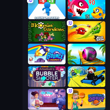
Count Masters: Stickman Games
Fish Eat Getting Big
Blooming Gardens
Jelly Dash
Bouncemasters
Rolling Balls Sea Race
Arkadium's Bubble Shooter
Cart Ride Danger Mount
Cooking Live
Basketball Orbit