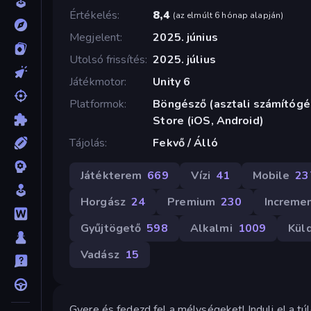
Értékelés
8,4
(
az elmúlt 6 hónap alapján
)
Megjelent
2025. június
Utolsó frissítés
2025. július
Játékmotor
Unity 6
Platformok
Böngésző (asztali számítógép
Store (iOS, Android)
Tájolás
Fekvő / Álló
Játékterem
669
Vízi
41
Mobile
23
Horgász
24
Premium
230
Increme
Gyűjtögető
598
Alkalmi
1009
Kül
Vadász
15
Gyere és fedezd fel a mélységeket! Indulj el a 