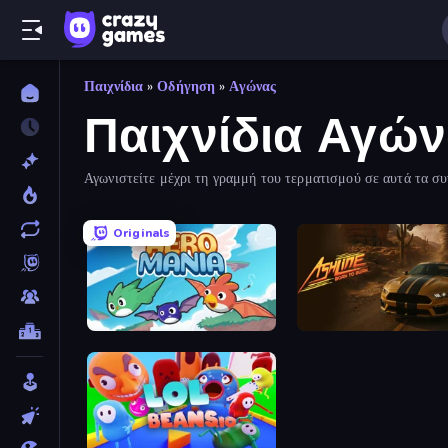
Παιχνίδια
»
Οδήγηση
»
Αγώνας
Παιχνίδια Αγώ
Αγωνιστείτε μέχρι τη γραμμή του τερματισμού σε αυτά τα συ
οτιδήποτε άλλο - θα το βρείτε εδώ!
Originals
Aero Mania
Ashline Racing: Born To 