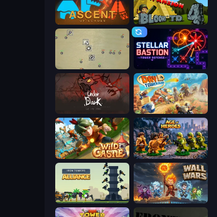
Ascent of Echoes
Bloons Tower Defense 4 Expansion
Desktop Tower Defense
Stellar Bastion
UnderDark: Defense
Day D Tower Rush
Wild Castle TD: Grow Empire
Age of Heroes
Iron Towers Alliance
Wall Wars