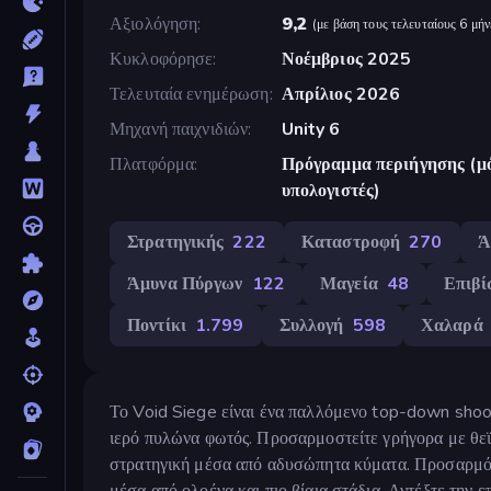
Αξιολόγηση
9,2
(
με βάση τους τελευταίους 6 μήν
Κυκλοφόρησε
Νοέμβριος 2025
Τελευταία ενημέρωση
Απρίλιος 2026
Μηχανή παιχνιδιών
Unity 6
Πλατφόρμα
Πρόγραμμα περιήγησης (μό
υπολογιστές)
Στρατηγικής
222
Καταστροφή
270
Ά
Άμυνα Πύργων
122
Μαγεία
48
Επιβ
Ποντίκι
1.799
Συλλογή
598
Χαλαρά
Το Void Siege είναι ένα παλλόμενο top-down shoote
ιερό πυλώνα φωτός. Προσαρμοστείτε γρήγορα με θεϊ
στρατηγική μέσα από αδυσώπητα κύματα. Προσαρμόστ
μέσα από ολοένα και πιο βίαια στάδια. Αντέξτε την ε