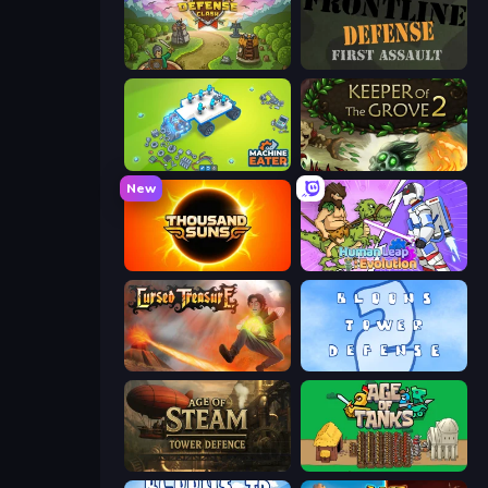
Tower Defense Clash
Frontline Defense
Machine Eater
Keeper of the Grove 2
New
Thousand Suns
Human Leap: Evolution
Cursed Treasure
Bloons Tower Defense 2
Age of Steam Tower Defence
Age of Tanks Warriors: TD War