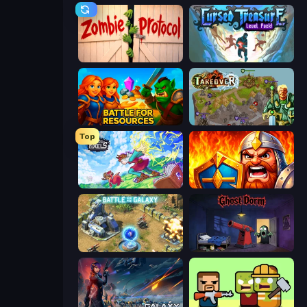
Zombie Protocol
Cursed Treasure Level Pack
Battle for Resources
Takeover
Top
Kingdom of Pixels
WarLink: Crown & Clash
Battle for the Galaxy
Ghost Dorm