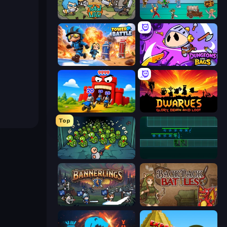
Raid Heroes: Total War
Tavern Rumble: Roguelike Card
Tower Battle
Dungeons and Bags
TimeWarriors
Dwarves: Glory, Death, and Loot
Top
Base Defence
Vector TD
Bannerlings
Backpack Battles