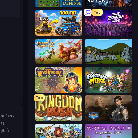
Tower Swap
Evil Tower
Top
AOD - Art Of Defense
Idle Zombie Wave: Survivors
Infinity Kingdom
Bloons Tower Defense 4
Cursed Treasure 2
Fortress Merge
Top
αι έναν
Kingdom Rush
Battle Arena
στε
ηθείτε