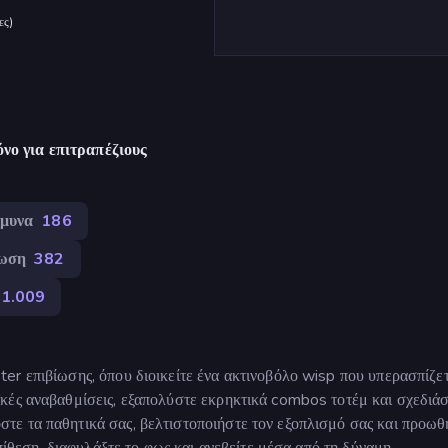
ες
)
νο για επιτραπέζιους
μυνα
186
ίωση
382
1.009
r επιβίωσης, όπου διοικείτε ένα ακτινοβόλο wisp που υπερασπίζετ
κές αναβαθμίσεις, εξαπολύστε εκρηκτικά combos τοτέμ και σχεδιά
ε τα παθητικά σας, βελτιστοποιήστε τον εξοπλισμό σας και προωθ
πίθεση, διαφυλάξτε το φως και ανεβείτε μέσα από τη δύναμη.