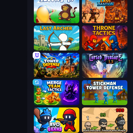
Bloons Tower Defense
Last Bastion
Last Archer
Throne Tactics
Tower Defense
Cursed Treasure 1.5
Merge Team Tactics
Stickman Tower Defense Idle 3D
Evo Gears
Raid Heroes: Sword and Magic