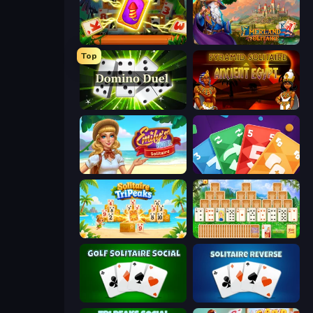
Solitaire: The Great Journey
Emerland Solitaire Card Game
Top
Domino Duel
Pyramid Solitaire Ancient Egypt
Emily's Hotel Solitaire
Foono Online Multiplayer
Solitaire TriPeaks
Magic Towers Solitaire
Golf Solitaire
Solitaire Reverse