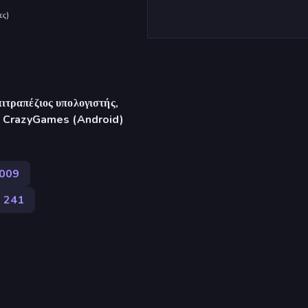
ες
)
ιτραπέζιος υπολογιστής,
γή CrazyGames (Android)
.009
241