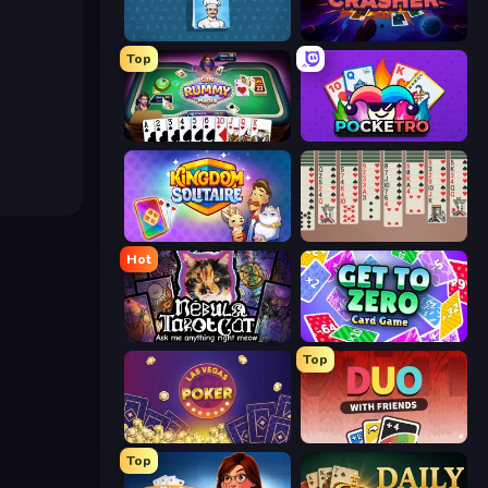
Card Cafe
Cosmic Card Crasher
Top
Gin Rummy Mania
Pocketro
Kingdom Solitaire
Spider Solitaire 2 Suits
Hot
Nébula Tarot Cat
Get to Zero
Top
Las Vegas Poker
DUO With Friends
Top