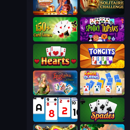
Solitaire Home Story
Daily Solitaire Challenge
Classic Card Games Collection
Spooky Tripeaks
Hearts: Classic
Tongits
Emerland Solitaire Endless Journey
Kings and Queens Solitaire TriPeaks
Social Solitaire
Spades