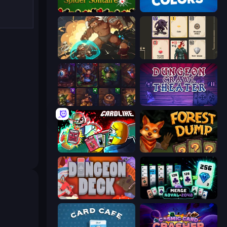
Spider Solitaire
Four Colors
Dungeon of Terror
Forward
Cards Keeper
Dungeon Crawl Theater
Cardlike
Forest Dump
Dungeon Deck
Merge Royal