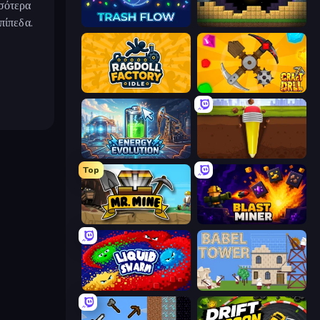
σσότερα
πίπεδα.
Trash Flow
Pickaxe Crusher Idle
Ragdoll Factory Idle
Craft Drill
Energy Evolution
Pen Dig
Top
Mr. Mine
Blast Miner
Liquid Swarm
Babel Tower