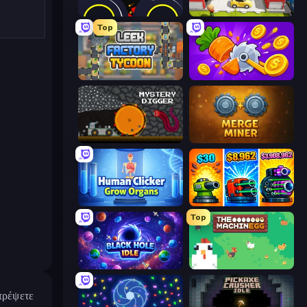
Crusher Clicker
Idle Inventor
Top
Leek Factory Tycoon
Farm Ring Idle
Mystery Digger
Merge Miner
Human Clicker: Grow Organs
Pumpkin Defense: Merge Cannon
Top
Black Hole Idle
The MachinEGG
στρέψετε