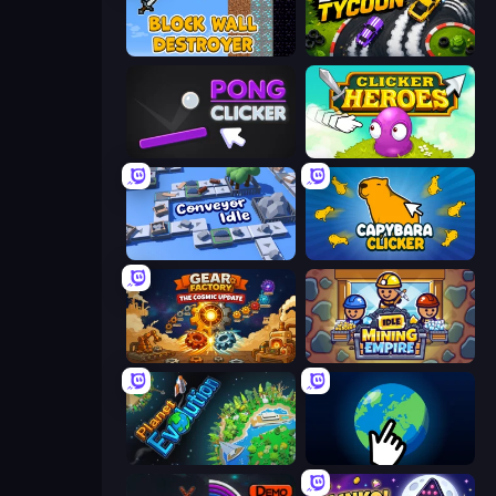
Block Wall Destroyer
Drift Tycoon
Pong Clicker
Clicker Heroes
Conveyor Idle
Capybara Clicker
Gear Factory
Idle Mining Empire
Planet Evolution: Idle Clicker
Planet Clicker 2