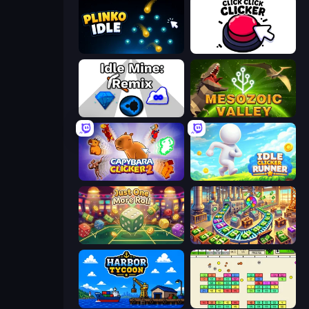
Plinko Idle
Click Click Clicker
Idle Mine: Remix
Cell to Singularity: Mesozoic Valley
Capybara Clicker 2
Idle Clicker Runner
Just One More Roll
Money Factory: Tycoon Idle Game
Harbor Tycoon
Idle Breakout