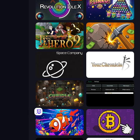
Revolution Idle X
PLINKO!
Incremental Epic Hero 2
Mine Clicker
Space Company
Your Chronicle
Cubidle
Evolve
Fish Catch Idle
Money Maker