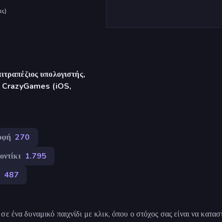
ες
)
ιτραπέζιος υπολογιστής,
γή CrazyGames (iOS,
οφή
270
οντίκι
1.795
487
ε ένα δυναμικό παιχνίδι με κλικ, όπου ο στόχος σας είναι να κατα