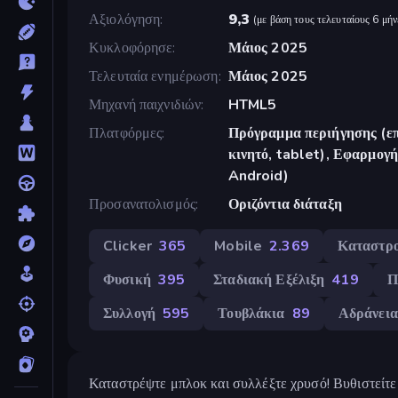
Αξιολόγηση
9,3
(
με βάση τους τελευταίους 6 μήν
Κυκλοφόρησε
Μάιος 2025
Τελευταία ενημέρωση
Μάιος 2025
Μηχανή παιχνιδιών
HTML5
Πλατφόρμες
Πρόγραμμα περιήγησης (επ
κινητό, tablet), Εφαρμο
Android)
Προσανατολισμός
Οριζόντια διάταξη
Clicker
365
Mobile
2.369
Καταστρ
Φυσική
395
Σταδιακή Εξέλιξη
419
Π
Συλλογή
595
Τουβλάκια
89
Αδράνεια
Καταστρέψτε μπλοκ και συλλέξτε χρυσό! Βυθιστείτε σ