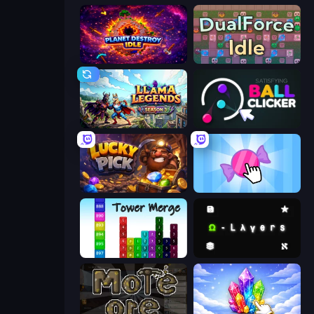
Planet Destroy Idle
DualForce Idle
Llama Legends
Satisfying Ball Clicker
Lucky Pick
Candy Clicker 2
Tower Merge
Omega Layers