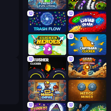
Energy Evolution
Drift Tycoon
Trash Flow
Liquid Swarm
Clicker Heroes
Capybara Clicker
Crusher Clicker
Gear Factory
Idle Mining Empire
Merge Miner