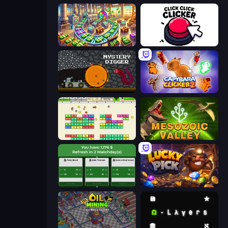
Money Factory: Tycoon Idle Game
Click Click Clicker
Mystery Digger
Capybara Clicker 2
Idle Breakout
Cell to Singularity: Mesozoic Valley
Idle Soccer Manager
Lucky Pick