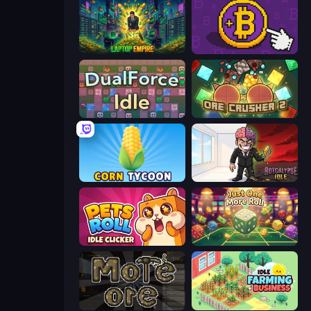
Laptop Empire
Money Maker
DualForce Idle
OreCrusher 2
Corn Tycoon
Rotcalypse: Idle Incremental
Pets Roll: Idle Clicker
Just One More Roll
More Ore
Idle Farming Business