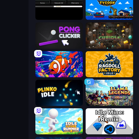
Evolve
Harbor Tycoon
Pong Clicker
Cubidle
Fish Catch Idle
Ragdoll Factory Idle
Plinko Idle
Llama Legends
Idle Clicker Runner
Idle Mine: Remix