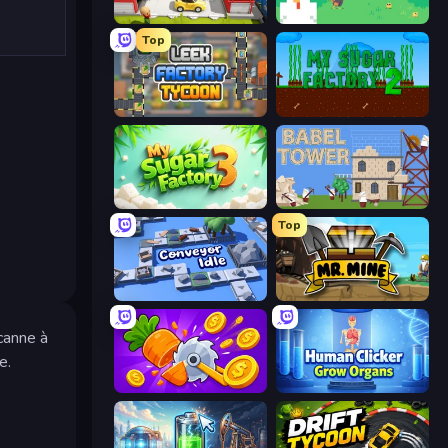
Idle Inventor
The MachinEGG
Top
Leek Factory Tycoon
My Sugar Factory 2
My Sugar Factory 3
Babel Tower
Top
Conveyor Idle
Mr. Mine
canne à
e.
Farm Ring Idle
Human Clicker: Grow Organs