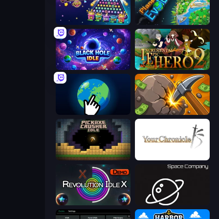
PLINKO!
Planet Evolution: Idle Clicker
Black Hole Idle
Incremental Epic Hero 2
Planet Clicker 2
Mine Clicker
Pickaxe Crusher Idle
Your Chronicle
Revolution Idle X
Space Company