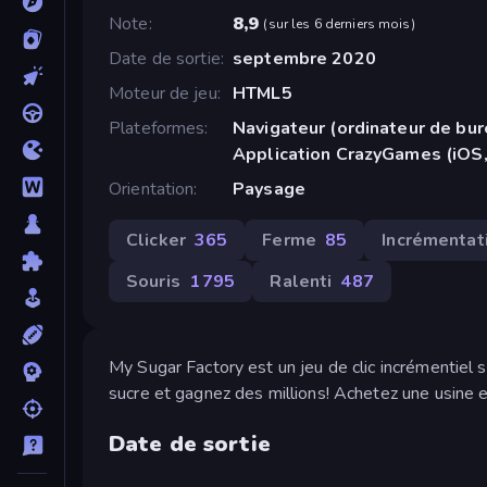
Note
8,9
(
sur les 6 derniers mois
)
Date de sortie
septembre 2020
Moteur de jeu
HTML5
Plateformes
Navigateur (ordinateur de bur
Application CrazyGames (iOS,
Orientation
Paysage
Clicker
365
Ferme
85
Incrémentat
Souris
1 795
Ralenti
487
My Sugar Factory est un jeu de clic incrémentiel 
sucre et gagnez des millions! Achetez une usine et
Date de sortie