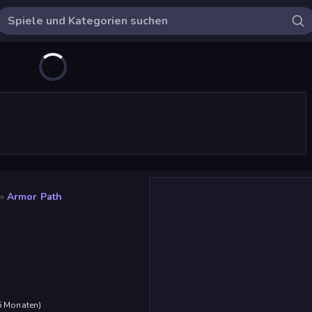
»
Armor Path
 6 Monaten
)