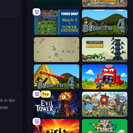
Vector TD
Leek Factory Tycoon
Tower Swap
Bloons Tower Defense 4
Desktop Tower Defense
Iron Towers Alliance
Bloons Tower Defense 4 Expansion
TimeWarriors
Top
e in die
Jede
Evil Tower
Raid Heroes: Total War