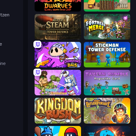
Dwarves: Glory, Death, and Loot
Age of Tanks Warriors: TD War
utzen
Age of Steam Tower Defence
Fortress Merge
e
ine
Dungeons and Bags
Stickman Tower Defense Idle 3D
Human Leap: Evolution
Tavern Rumble: Roguelike Card
Kingdom Rush
Cursed Treasure 2