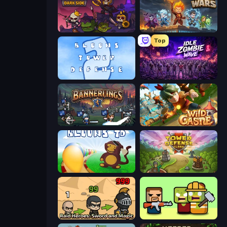
Raid Heroes: Dark Side
Wall Wars
Top
Bloons Tower Defense 2
Idle Zombie Wave: Survivors
Bannerlings
Wild Castle TD: Grow Empire
Bloons Tower Defense
Tower Defense Clash
Raid Heroes: Sword and Magic
Zombie Horde: Build & Survive