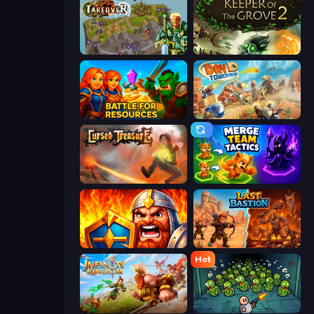
Takeover
Keeper of the Grove 2
Battle for Resources
Day D Tower Rush
Cursed Treasure
Merge Team Tactics
WarLink: Crown & Clash
Last Bastion
Hot
Infinity Kingdom
Base Defence