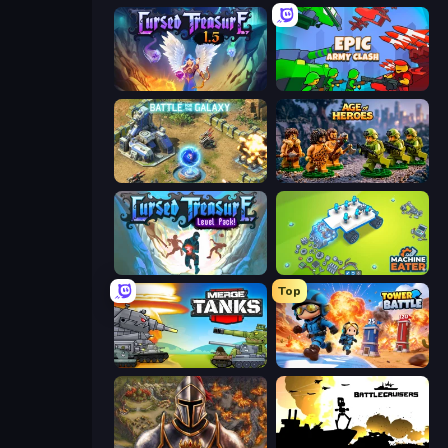
Cursed Treasure 1.5
Epic Army Clash
Battle for the Galaxy
Age of Heroes
Cursed Treasure Level Pack
Machine Eater
Top
Merge Master Tanks: Tank Wars
Tower Battle