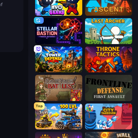
uf
Evo Gears
Ascent of Echoes
Stellar Bastion
Last Archer
Tower Defense
Throne Tactics
Backpack Battles
Frontline Defense
Top
AOD - Art Of Defense
City Takeover