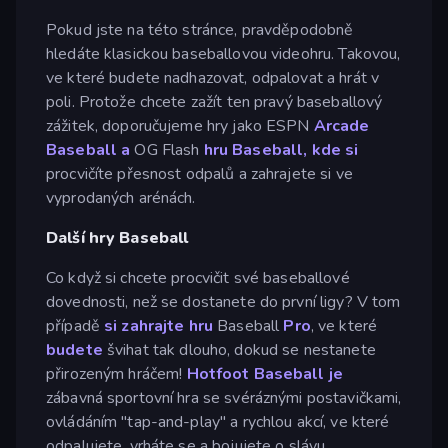
Pokud jste na této stránce, pravděpodobně
hledáte klasickou baseballovou videohru. Takovou,
ve které budete nadhazovat, odpalovat a hrát v
poli. Protože chcete zažít ten pravý baseballový
zážitek, doporučujeme hry jako ESPN
Arcade
Baseball a
OG Flash
hru
Baseball, kde si
procvičíte přesnost odpalů a zahrajete si ve
vyprodaných arénách.
Další hry Baseball
Co když si chcete procvičit své baseballové
dovednosti, než se dostanete do první ligy? V tom
případě
si zahrajte hru
Baseball
Pro
, ve které
budete
švihat tak dlouho, dokud se nestanete
přirozeným hráčem!
Hotfoot Baseball je
zábavná sportovní hra se svéráznými postavičkami,
ovládáním "tap-and-play" a rychlou akcí, ve které
odpalujete, vrháte se a bojujete o slávu.