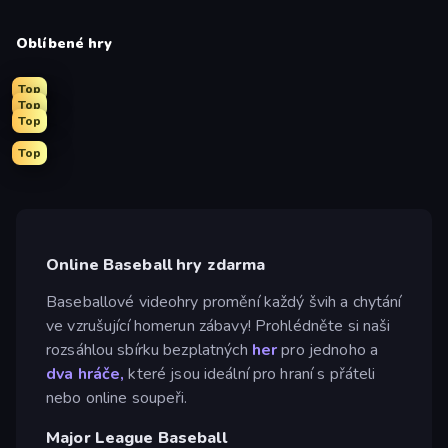
Oblíbené hry
Top
Top
Top
Top
Online Baseball hry zdarma
Baseballové videohry promění každý švih a chytání
ve vzrušující homerun zábavy! Prohlédněte si naši
rozsáhlou sbírku bezplatných
her
pro jednoho a
dva hráče,
které jsou ideální pro hraní s přáteli
nebo online soupeři.
Major League Baseball