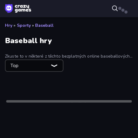
Hry
»
Sporty
»
Baseball
Baseball hry
Zkuste to v některé z těchto bezplatných online baseballových
her! Seřaďte seznam podle nejlepších, nejnovějších nebo
Top
nejhranějších her a najděte si svou dokonalou hru.
Pouze stolní počítače