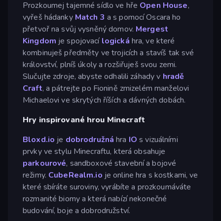
Prozkoumej tajemné sídlo ve hře
Open House
,
vyřeš hádanky
Match 3
a s pomocí Oscara ho
přetvoř na svůj vysněný domov.
Mergest
Kingdom
je spojovací
logická
hra, ve které
kombinuješ předměty ve trojicích a stavíš tak své
království, plníš úkoly a rozšiřuješ svou zemi.
Slučujte zdroje, abyste odhalili záhady v
hradě
Craft
, a pátrejte po Fionině zmizelém manželovi
Michaelovi ve skrytých říších a dávných dobách.
Hry inspirované hrou Minecraft
Bloxd.io
je
dobrodružná
hra
IO
s vizuálními
prvky ve stylu Minecraftu, která obsahuje
parkourové
, sandboxové stavební a bojové
režimy.
CubeRealm.io
je online hra s kostkami, ve
které sbíráte suroviny, vyrábíte a prozkoumáváte
rozmanité biomy a která nabízí nekonečné
budování, boje a dobrodružství.