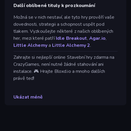
Další oblíbené tituly k prozkoumání
Možná se v nich nestaví, ale tyto hry prověří vaše
dovednosti, strategii a schopnost uspět pod
tlakem. Vyzkoušejte některé z našich oblíbených
her, mezi které patří
Idle Breakout
,
Agar.io
,
Little Alchemy
a
Little Alchemy 2
.
Zahrajte si nejlepší online Stavební hry zdarma na
CrazyGames, není nutné žádné stahování ani
instalace. 🎮 Hrajte Bloxd.io a mnoho dalších
právě teď!
Ukázat méně