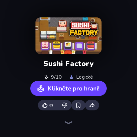
Sushi Factory
9/10
Logické
Klikněte pro hraní!
62