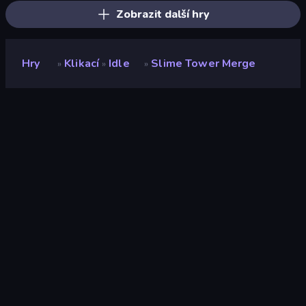
Zobrazit další hry
Hry
Klikací
Idle
Slime Tower Merge
»
»
»
Slime Tower Merge
Vývojář
Done23
Hodnocení
9,5
(
based on last 6 months
)
Uvolněno
říjen 2025
Naposledy aktualizováno
prosinec 2025
Herní engine
Unity 2022
Platformy
Prohlížeč (stolní počítač,
mobilní zařízení, tablet),
Aplikace CrazyGames
(Android)