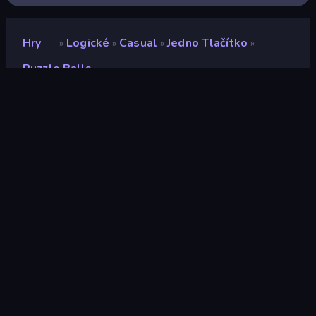
Hry
Logické
Casual
Jedno Tlačítko
»
»
»
»
Puzzle Balls
Puzzle Balls
Vývojář
DrMop
Hodnocení
7,3
(
based on last 6 months
)
Uvolněno
duben 2020
Herní engine
HTML5
Platformy
Prohlížeč (stolní počítač, mobilní
zařízení, tablet), Aplikace
CrazyGames (iOS, Android)
Orientace
Portrét