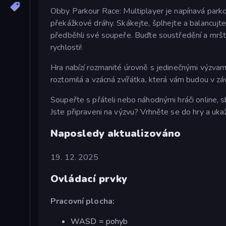
Obby Parkour Race: Multiplayer je napínavá parko
překážkové dráhy. Skákejte, šplhejte a balancujte
předběhli své soupeře. Buďte soustředění a mrštn
rychlosti!
Hra nabízí rozmanité úrovně s jedinečnými výzvam
roztomilá a vzácná zvířátka, která vám budou v zá
Soupeřte s přáteli nebo náhodnými hráči online, sb
Jste připraveni na výzvu? Vrhněte se do hry a ukaž
Naposledy aktualizováno
19. 12. 2025
Ovládací prvky
Pracovní plocha:
WASD = pohyb