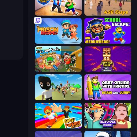
Escape School Duel
456 Guys
Prison Escape.io
School Escape: Mr. MeanieHead!
Obby: Hide and Seek, Battle Royale
Tung Tung Sahur: Obby Challenge
Mr. Dude: King of the Hill
Obby With Friends: Draw and Jump
Obby: Parkour with Ragdoll
Survival Rush!