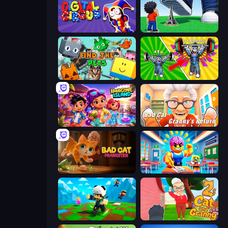
Digital Circus: Parkour Game
Obby: Click and Grow
Find The Pets
Obby: Gym Simulator, Escape
Imagine Island
Bad Cat - Granny's Return
Bad Cat Prankster
Obby: Dumb or Genius IQ Test
Robby: Many Games
Cat and Granny 2