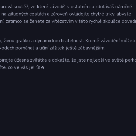
urová soutěž, ve které závodíš s ostatními a zdoláváš náročné
 na záludných cestách a zároveň ovládejte chytré triky, abyste
í, zatímco se ženete za vítězstvím v této rychlé zkoušce doved
i, živou grafiku a dynamickou hratelnost. Kromě závodění můžete
vodech pomáhat a učiní zážitek ještě zábavnějším.
írejte úžasná zvířátka a dokažte, že jste nejlepší ve světě park
te, co ve vás je! 🚀🔥