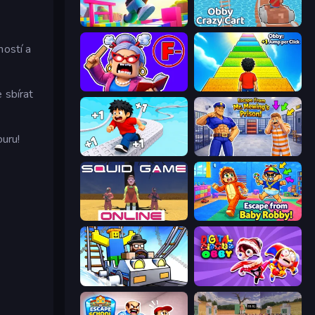
Jump Guys
Obby: Crazy Cart
ností a
Escape From School: Angry Teacher!
Obby: +1 Jump per Click
 sbírat
ouru!
Speed per Click: Obby
Escape From Mr.Meawing's Prison!
Squid Game Online
Escape From Baby Robby!
Obby: Ride Carts
Digital Circus: Obby