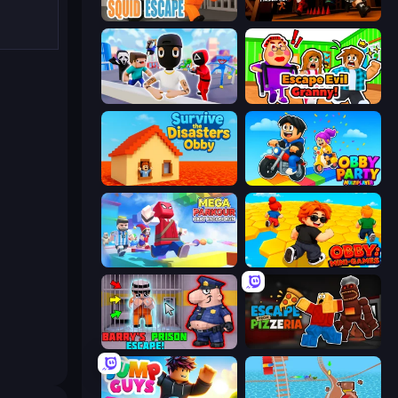
Obby World: Squid Escape
Obby Challenge: Prison Run
Mr. Dude: Online Multiverse Challenge
Escape Evil Granny!
Survive the Disasters: Obby
Obby Party Multiplayer
Mega Parkour: Obby Escape Run
Obby: Mini-Games
Barry's Prison Escape!
Escape From Pizzeria