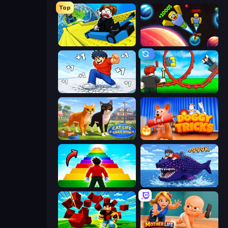
Top
Cart Ride Danger Mount
Obby: +1 to Spaceflight Altitude
Break a Skyscraper
Build a Rollercoaster: Simulator
Cat Life Simulator 3D
Doggy Tricks
Obby Highest Jump Ever
Obby Fish Challenge: Ride