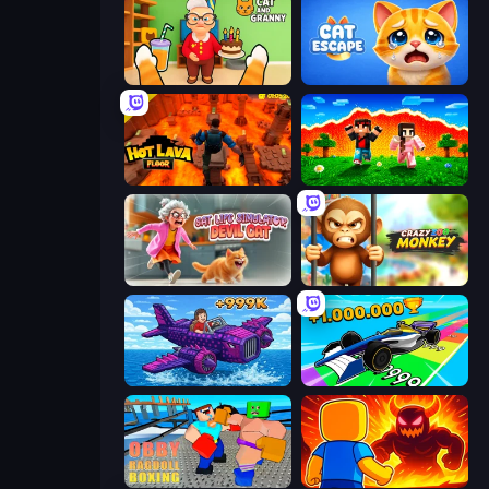
Cat and Granny
Cat Escape
Hot Lava Floor
The Lava Tsunami
Cat Life Simulator: Devil Cat
Crazy Zoo Monkey
Obby Plane Power Challenge: Fly
Obby Car Challenge: Drive
Obby: Ragdoll Boxing
Obby: Legendary Dragon