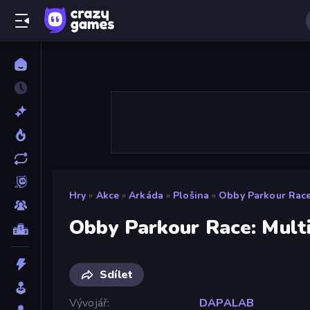
Hry
»
Akce
»
Arkáda
»
Plošina
»
Obby Parkour Race
Obby Parkour Race: Mult
Sdílet
Vývojář
DAPALAB