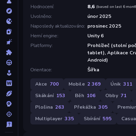
Hodnocení
8,6
(
based on last 6 mont
Uvolněno
únor 2025
Naposledy aktualizováno
prosinec 2025
Herní engine
Unity 6
Platformy
Prohlížeč (stolní poč
tablet), Aplikace C
Android)
Orientace
Šířka
Akce
700
Mobile
2 369
Únik
311
Skákání
153
Běh
106
Obby
71
Plošina
263
Překážka
305
Premiu
Multiplayer
335
Sbírání
595
Casua