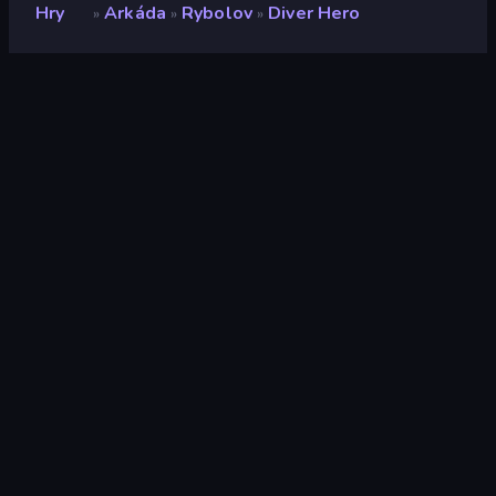
Hry
Arkáda
Rybolov
Diver Hero
»
»
»
Diver Hero
Vývojář
Studio Bäsch GmbH
Hodnocení
8,4
(
based on last 6 months
)
Uvolněno
červen 2025
Naposledy aktualizováno
červenec 2025
Herní engine
Unity 6
Platformy
Prohlížeč (stolní počítač,
mobilní zařízení, tablet),
App Store (iOS,
Android)
Orientace
Na šířku / Na výšku