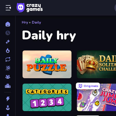
Hry
»
Daily
Daily hry
Daily Puzzle
Daily Solitaire Challeng
Originals
Categories
Crazy Jump Jump Multipla