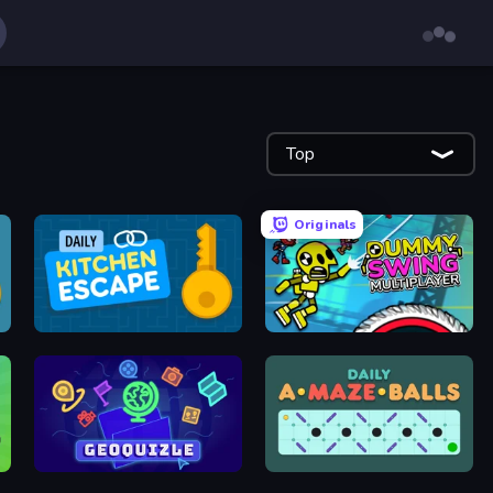
Top
Originals
Daily Kitchen Escape
Crazy Dummy Swing Multiplayer
GeoQuizle
Daily AMazeBalls