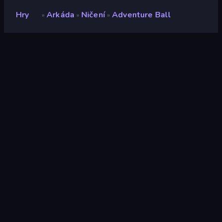
Hry
Arkáda
Ničení
Adventure Ball
»
»
»
Adventure Ball
Vývojář
Crystal Squid
Hodnocení
8,4
(
based on last 6 months
)
Uvolněno
duben 2026
Herní engine
HTML5
Platformy
Prohlížeč (stolní počítač, mobilní
zařízení, tablet), Aplikace
CrazyGames (Android), App Store
(iOS, Android)
Orientace
Šířka
Arkáda
527
Mobile
2 357
3D
851