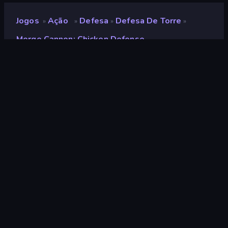
Jogos
Ação
Defesa
Defesa De Torre
»
»
»
»
Merge Cannon: Chicken Defense
Merge Cannon: Chicken
Defense
Desenvolvedor
TinyDobbins
Classificação
9,2
(
com base nos últimos 6 meses
)
Lançado
novembro de 2022
Ultima atualização
novembro de 2022
Motor de jogo
HTML5
Plataformas
Navegador (computador,
celular, tablet), Aplicativo
CrazyGames (iOS, Android)