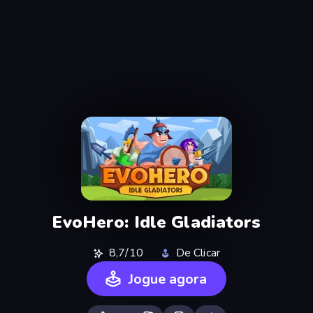
EvoHero: Idle Gladiators
8,7/10
De Clicar
Jogue agora