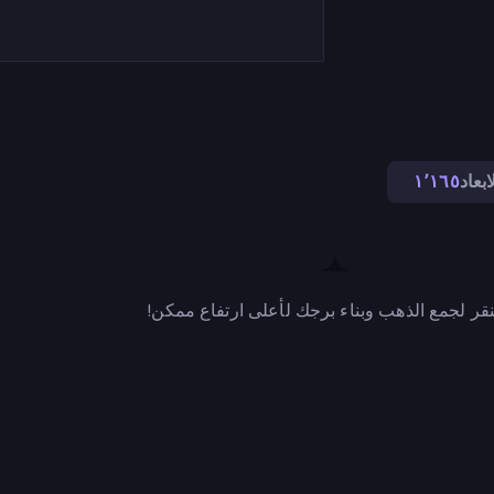
ابعاد
١٬١٦٥