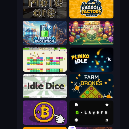
More Ore
Ragdoll Factory Idle
Energy Evolution
Just One More Roll
Idle Breakout
Plinko Idle
Idle Dice
Farm Drones
Money Maker
Omega Layers