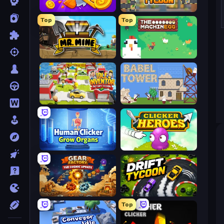
Farm Ring Idle
Leek Factory Tycoon
Top
Top
Mr. Mine
The MachinEGG
Idle Inventor
Babel Tower
Human Clicker: Grow Organs
Clicker Heroes
Gear Factory
Drift Tycoon
Top