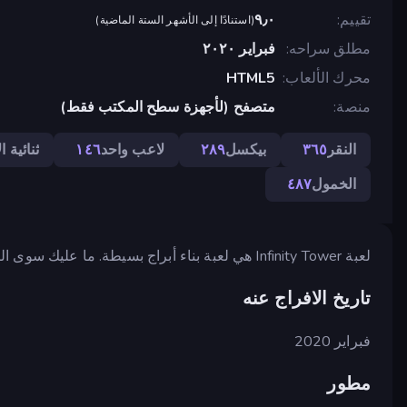
تقييم
٩٫٠
(
استنادًا إلى الأشهر الستة الماضية
)
مطلق سراحه
فبراير ٢٠٢٠
محرك الألعاب
HTML5
منصة
متصفح (لأجهزة سطح المكتب فقط)
النقر
٣٦٥
بيكسل
٢٨٩
لاعب واحد
١٤٦
ثنائية ال
الخمول
٤٨٧
لعبة Infinity Tower هي لعبة بناء أبراج بسيطة. ما عليك سوى النقر لجمع الذهب وبناء برجك لأعلى ارتفاع ممكن!
تاريخ الافراج عنه
فبراير 2020
مطور