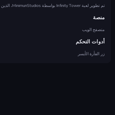
تم تطوير لعبة Infinity Tower بواسطة MinimunStudios، الذين قاموا أيضًا بتطوير لعبة نقر خاملة رائعة أخرى:
منصة
متصفح الويب
أدوات التحكم
زر الفأرة الأيسر