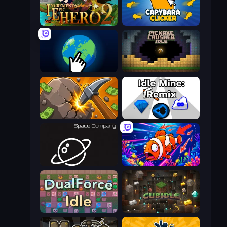
Incremental Epic Hero 2
Capybara Clicker
Planet Clicker 2
Pickaxe Crusher Idle
Mine Clicker
Idle Mine: Remix
Space Company
Fish Catch Idle
DualForce Idle
Cubidle