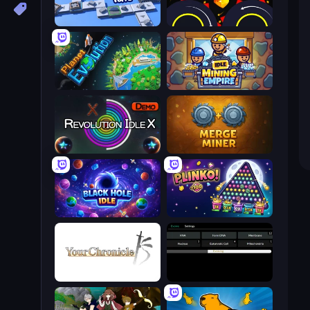
Conveyor Idle
Crusher Clicker
Planet Evolution: Idle Clicker
Idle Mining Empire
Revolution Idle X
Merge Miner
Black Hole Idle
PLINKO!
Your Chronicle
Evolve