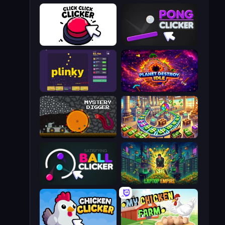
Click Click Clicker
Pong Clicker
Plinky
Planet Destroy Idle
Mystery Digger
Money Factory: Tycoon Idle Game
Satisfying Ball Clicker
Laptop Empire