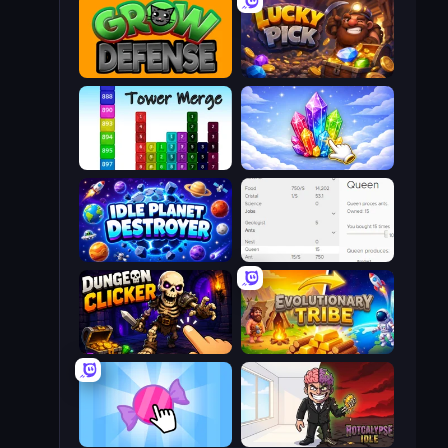
Grow Defense
Lucky Pick
Tower Merge
Crystalia Idle Clicker
Idle Planet Destroyer
Idle Ants
Dungeon Clicker
Evolutionary Tribe
Candy Clicker 2
Rotcalypse: Idle Incremental