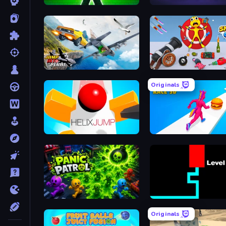
Obby Highest Jump Ever
Chill R
Jump Into The Plane
Smash Guy: Ragdoll Punch Hero
Originals
Helix Jump
Twerk R
Panic Patrol
Scar
Originals