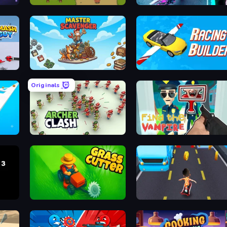
eaction
Bag Defense
Bike Ju
Master Scavenger
Racing Build
Originals
ace 3D
Archer Clash
Find the Vampi
y Maze
Grass Cutter: Mowing Simulator
Bus and Subway Runn