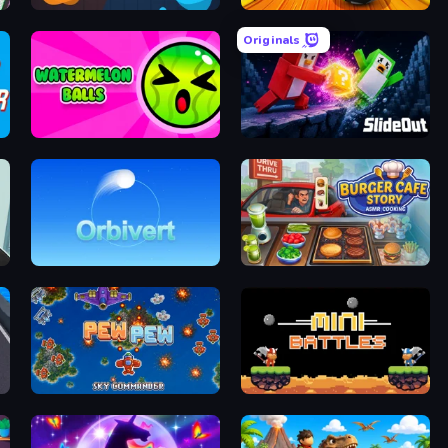
mp
Ink Rivals
Sky Balls 3D
Originals
er
Watermelon Balls
Slide Out
re
Orbivert
Burger Cafe Story ASMR Cooking
er
Pew Pew
12 MiniBattles