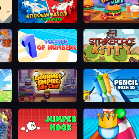
Stickman battle 1-4 Players
Cooking Man
ion Run
Master of Numbers
StrikeForce Kit
rainrot
Gourmet Empire: Idle Chef
Pencil Ru