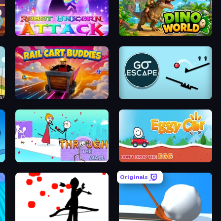
ia
Robot Unicorn Attack
Dino World
ty
Rail Cart Buddies
Go Escape
sh
Through the Wall
Eggy Car
Originals