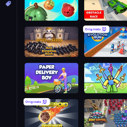
Fruit Balls: Juicy Fusion
Obstacle Race: Destroying Simulator!
Originals
Ant Kingdom Rush
Age Evolut
Paper Delivery Boy
Obby vs B
Originals