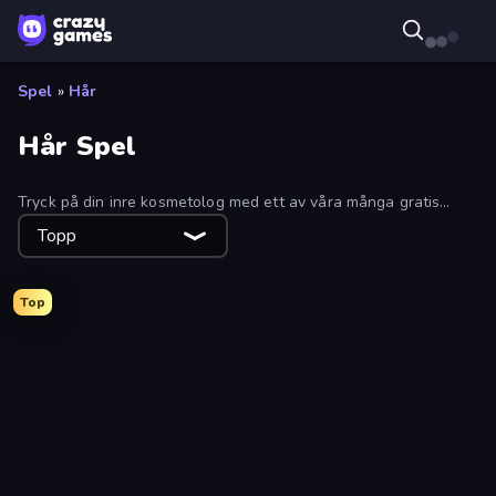
Spel
»
Hår
Hår Spel
Tryck på din inre kosmetolog med ett av våra många gratis
skönhets- och hårspel. Klipp, färg och stil: Från roliga
Topp
uppdateringar till fullblåsta makeovers, inklusive
husdjursmakeovers.
Top
Braided Hairstyles Fashion
Anime Kawaii Dress Up
Cyberpunk City Hairstyles
Back 2 School Makeover