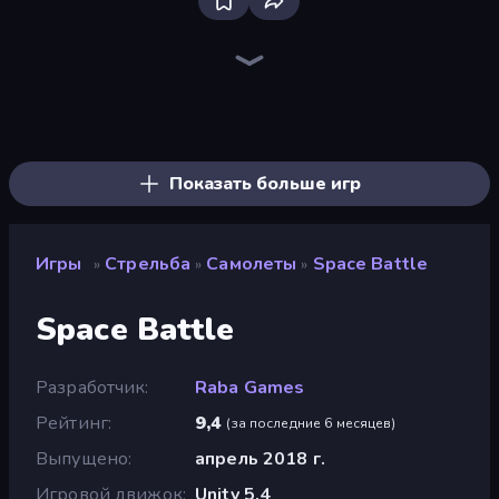
Bloxd.io
Ragdoll Archers
EvoWars.io
Piece of Cake: Merge and Bake
Veck.io
Traffic Rider
Racing Limits
Mahjongg Solitaire
Screw Out: Bolts and Nuts
Words of Wonders
Piles of Mahjong
Designville: Merge & Design
Space Waves
Miniblox
SkillWarz
Stickman Clash
Fortzone Battle Royale
Arrow Escape
Показать больше игр
Игры
Стрельба
Самолеты
Space Battle
»
»
»
Space Battle
Разработчик
Raba Games
Рейтинг
9,4
(
за последние 6 месяцев
)
Выпущено
апрель 2018 г.
Игровой движок
Unity 5.4