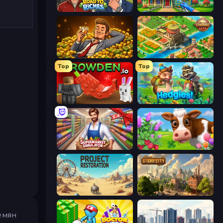
Life Simulator: Road to Riches
Home Makeover Cleaning Game
Idle Billionaire Tycoon
Empire City
Top
Top
Grow A Garden | Growden.io
Hedgies
Supermarket Simulator: Store Manager
Country Life Meadows
Project Restoration
Steam City
емян