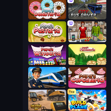
Papa's Donuteria
City Bus Driver
Papa's Pastaria
Shop Master 3D
Papa's Wingeria
Papa's Pancakeria
Idle Train Empire Tycoon
Papas Cupcakeria
Top
Gold Rush: Gold Simulator 3D
Build A Plane