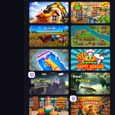
City Constructor
Supermarket Simulator: Desert
Field Master
City Idle
Hotel Rush: Merge Story
Happy Burger
Internet and Gaming Cafe Simulator
Real Fishing Simulator