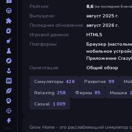
Рейтинг
8,6
(
за последние 6 мес
Выпущено
август 2025 г.
Последнее обновление
август 2026 г.
Игровой движок
HTML5
Платформы
Браузер (настольн
мобильное устройс
Приложение CrazyG
Ориентация
Общий обзор
Симуляторы
426
Развитие
99
Mob
Relaxing
258
Фермы
85
Мышка
Casual
1 009
Grow Home - это расслабляющий симулятор с