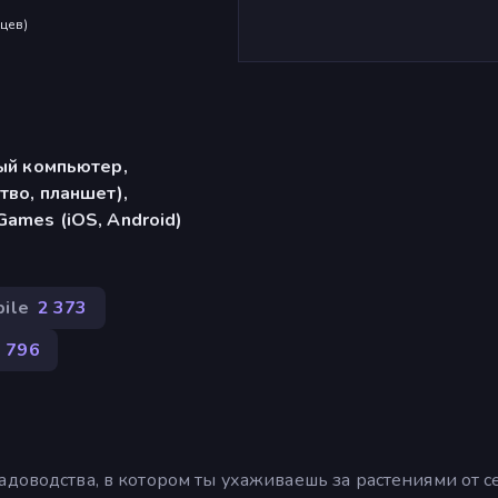
яцев
)
ый компьютер,
тво, планшет),
ames (iOS, Android)
ile
2 373
1 796
адоводства, в котором ты ухаживаешь за растениями от с