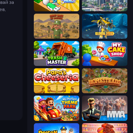
вай за
ев,
Doctor Hero
SuperCity 3D
Army Base Of America
Global City
Trash Master
My Cake Shop
Papa's Cheeseria
Homesteads: Dream Farm
My Perfect Theme Park
MMA Manager 2