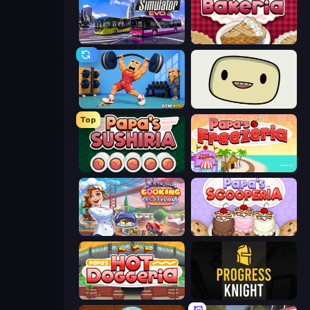
Bus Simulator: EVO
Papa's Bakeria
Gym Boss
SuperWEIRD
Top
Papa's Sushiria
Papa's Freezeria
Cooking Festival
Papa's Scooperia
Papa's Hot Doggeria
Progress Knight