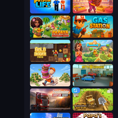
Prison Life
Candy Packing Store
Papaya Summer Farm
Gas Station
Gold Digger FRVR
The Farmers
Donut Place
Retro Garage
Truck Simulator: European Roads
Digging Simulator: Hole Craft