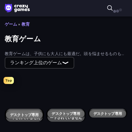
ゲーム
»
教育
教育ゲーム
教育ゲームは、子供にも大人にも最適だ。頭を悩ませるものもあ
れば、頭の良さを発揮できるものもある。自分のスタイルに合っ
ランキング上位のゲーム
たものを選ぼう。
Top
Trivia
Word Sauce
Particle Clicker
Image Crossword
Idle Animal Anatomy
xor
このデバイスはサポ
Number Masters
このデバイスはサポ
GeoQuizle
Teacher Simulator
デスクトップ専用
デスクトップ専用
ToT or Trivia
デスクトップ専用
Solar System Scope
デスクトップ専用
Planetarium 2
デスクトップ専用
The Evolution of Trust
ートされていません
ートされていません