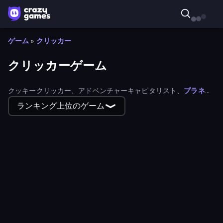
ゲーム
»
クリッカー
クリッカーゲーム
クッキークリッカー、アドベンチャーキャピタリスト、
プラネッ
トクリッカーなどの
伝説的なタイトルに続く、最高のオンライン
ランキング上位のゲーム
クリッカーゲームを何十種類もプレイして楽しもう。これらのク
リッカーゲームには、インクリメンタルゲームやアイドルゲーム
も含まれている。
Planetary Terraformer
Plinko Clicker
Idle Sand Castle
Sky Blocks Falling
Idle Printers
Idle Space Business Tycoon
Slime Farm Remake
Idle Emoji Factory
Hot Road Infinite
MergeMine Idle
King of Cash Business Idle
Sword Adventure Idle
Catty's Fishing Day
Coin Picker
Garden Idle
Dragon Hunter
Brainrot Merge & Fight
Miner's Odyssey
Idle Bouncy Ball
Connect idle
Fall Ball Clicker
Donut Clicker
Weapons Journey
Money Maker
Quantum God
Noob Basketball Clicker
Zad Archery - Demo
Painter's Voyage Idle
Juice Production Tycoon Remake
Race Clicker: Drift Max
One Treasure
My Chicken Farm
Stickman Clicker
Crafters Inc: Tycoon Empire
Slime Clicker
The Cool Merge