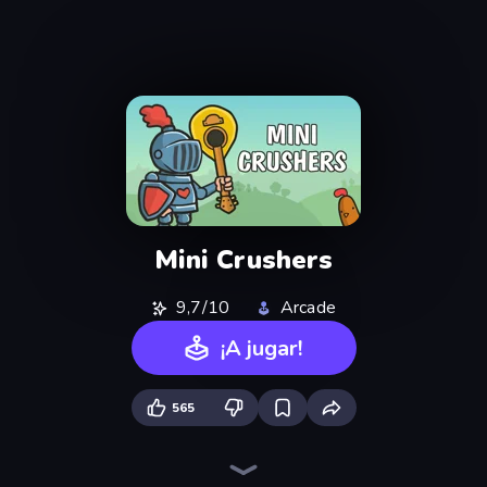
Mini Crushers
9,7/10
Arcade
¡A jugar!
565