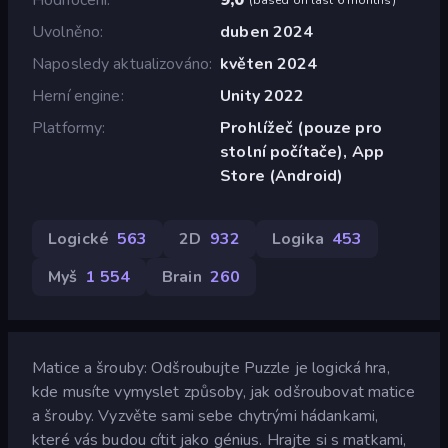
Uvolněno
duben 2024
Naposledy aktualizováno
květen 2024
Herní engine
Unity 2022
Platformy
Prohlížeč (pouze pro
stolní počítače), App
Store (Android)
Logické
563
2D
932
Logika
453
Myš
1 554
Brain
260
Matice a šrouby: Odšroubujte Puzzle je logická hra,
kde musíte vymyslet způsoby, jak odšroubovat matice
a šrouby. Vyzvěte sami sebe chytrými hádankami,
které vás budou cítit jako génius. Hrajte si s matkami,