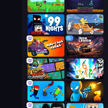
Super Robo - Adventure
Duo
99 Nights (Bloxd.io)
Draw Crash Race
Mini-Caps: Arena
Iron Legion
Escape From Prison Multiplayer
Stickman Epic
Mini-Caps: Bombs
Drunken Duel 2