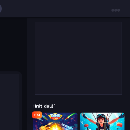
Hrát další
Hot