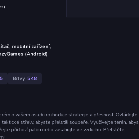
hs
)
ítač, mobilní zařízení,
razyGames (Android)
5
Bitvy
548
kterém o vašem osudu rozhoduje strategie a přesnost. Ovládejte
 taktické střely, abyste přelstili soupeře. Využívejte terén, aby
ážejte příchozí palbu nebo zasahujte ve vzduchu. Přelstěte,
em!