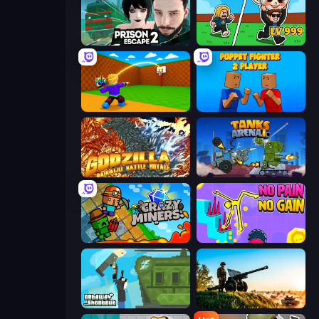
Prison Escape 2
Brainrot Arena Online
Throw a Lucky Block
Puppet Fighter 2 Player
Godzilla Daikaiju Battle Royale
Tanks Arena io: Craft & Combat
Crazy Miners
No Pain No Gain - Ragdoll Sandbox
Getaway Shootout
Artillery Vs Tanks