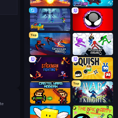
Tank Stars
Fortzone Battle Royale
Stickman Clash
Splatmans
Top
Stickman Rebirth
Stickman Project
Stickman Fighting: Super War
Squish
Top
Castle Wars: Modern
War the Knights
ste