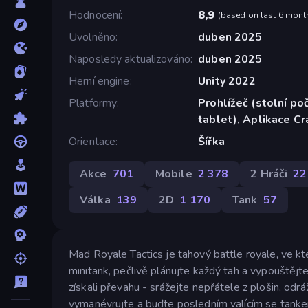
Hodnocení
8,9
(
based on last 6 mont
Uvolněno
duben 2025
Naposledy aktualizováno
duben 2025
Herní engine
Unity 2022
Platformy
Prohlížeč (stolní poč
tablet), Aplikace C
Orientace
Šířka
Akce
701
Mobile
2 378
2 Hráči
22
Válka
139
2D
1 170
Tank
57
Mad Royale Tactics je tahový battle royale, ve 
minitank, pečlivě plánujte každý tah a vypouštějte
získali převahu - srážejte nepřátele z plošin, odr
vymanévrujte a buďte posledním valícím se tank