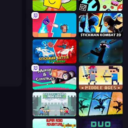
Lucky Brainrot Blocks Online
The Epic Party
Boom Slingers ReBoom
Stickman Kombat 2D
Stickman battle 1-4 Players
Stickman Weapon Master
Merge & Construct
Castle Wars: Middle Ages
Castle Wars: New Era
Shadow Ninja Revenge