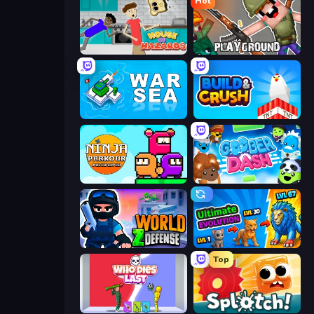
Hot
House of Hazards
Playground
War Sea
Build and Crush
Ninja Parkour Multiplayer
Goober Dash
World Z Defense - Zombie Defense
Ultimate Evolution
Top
Who Dies Last?
Splotch!