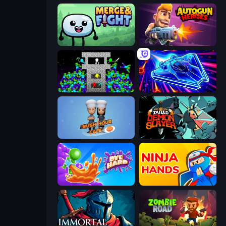
Merge & Fight
Autogun Heroes
Stick Epic Fighter
Stellar Swarm
Rush Hour Cafe
Tailed Demon Slayer
Dye Hard
Ninja Hands