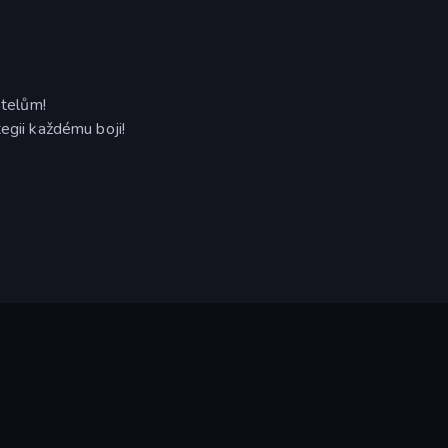
átelům!
egii každému boji!