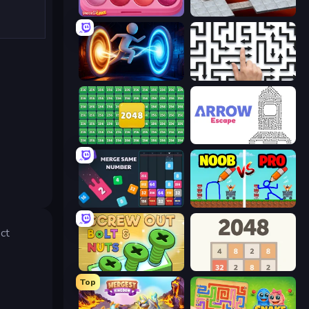
Piece of Cake: Merge and Bake
Bloxorz
Portal Escape
Arrow Escape: Puzzle
2048 Merge Blocks
Arrow Escape
Drop & Merge the Numbers
DOP Noob: Draw to Save
ct
Screw Out: Bolts and Nuts
2048
Top