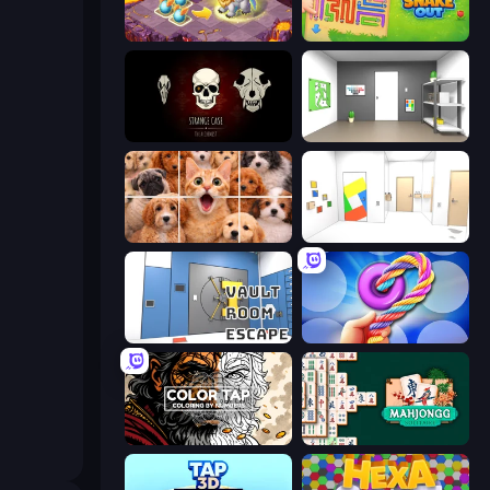
Mergest Kingdom
Snake Out: Maze Escape
Room Escape: Strange Case
Paint Room Escape
Jigpic Solitaire
Mirror Room Escape
Vault Room Escape
Twisted Tangle
Color Tap: Coloring by Numbers
Mahjongg Solitaire