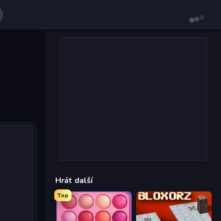
Hrát další
Top