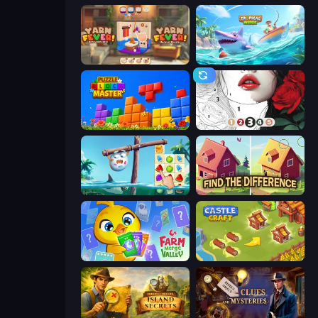
Yarn Fever! Unravel Puzzle
Tropical Merge
Puzzle Block Master
Numicolor
Sugar Heroes
Find The Difference
Farm Merge Valley
Castle Craft