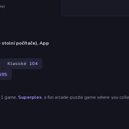
hs
)
 stolní počítače), App
Klasické
104
595
991 game,
Superplex
, a fun arcade-puzzle game where you colle