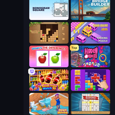
Nonogram Square
Bridge Builder
Wood Block Journey
Car OUT! Jam Parking Puzzle
Top
What's The Difference?
Hidden Objects
Goods Triple Match 3D
BlockBuster Puzzle
Open House
Sudoku Online