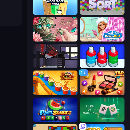
Tap 3D Wood Block Away
Hexa Sort
Favorite Puzzles
Designville: Merge & Design
The Visitor
Nuts Puzzle: Sort By Color
Coffee Color Blocks
Tap Gallery
Pixel Blast
Piles of Mahjong