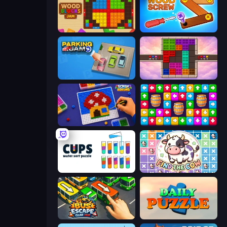
Wood Blocks Jam
Wood Screw: Bolts Puzzle
Parking Jam
Color Cube Puzzle
Screw Sorting
Tap Away Story
Cups - Water Sort Puzzle
Find The Cow
Bus Escape: Clear Jam
Daily Puzzle