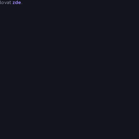
olovat
zde
.