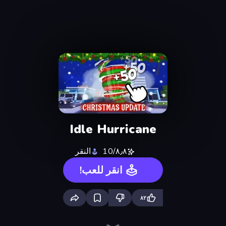
Idle Hurricane
٨٫٨/10
النقر
انقر للعب!
٨٢