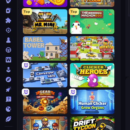
Farm Ring Idle
Leek Factory Tycoon
Top
Top
Mr. Mine
The MachinEGG
Babel Tower
Idle Inventor
Conveyor Idle
Clicker Heroes
Gear Factory
Human Clicker: Grow Organs