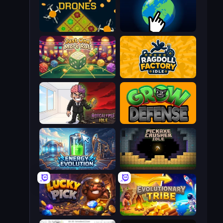
Farm Drones
Planet Clicker 2
Just One More Roll
Ragdoll Factory Idle
Rotcalypse: Idle Incremental
Grow Defense
Energy Evolution
Pickaxe Crusher Idle
Lucky Pick
Evolutionary Tribe