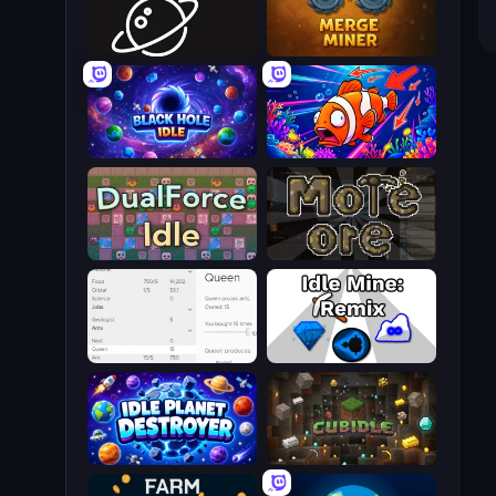
Space Company
Merge Miner
Black Hole Idle
Fish Catch Idle
DualForce Idle
More Ore
Idle Ants
Idle Mine: Remix
Idle Planet Destroyer
Cubidle