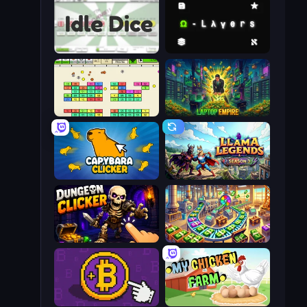
Idle Dice
Omega Layers
Idle Breakout
Laptop Empire
Capybara Clicker
Llama Legends
Dungeon Clicker
Money Factory: Tycoon Idle Game
Money Maker
My Chicken Farm