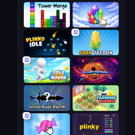
Tower Merge
Crystalia Idle Clicker
Plinko Idle
Corn Tycoon
Idle Clicker Runner
Planet Destroy Idle
Infinite Blade: Rebirth
Idle Farming Business