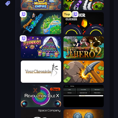
Idle Mining Empire
Drift Tycoon
Top
Planet Evolution: Idle Clicker
Crusher Clicker
PLINKO!
Incremental Epic Hero 2
Your Chronicle
Mine Clicker
Revolution Idle X
Evolve