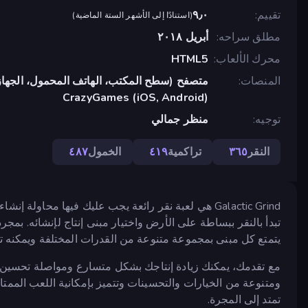
تقييم
٩٫٠
(
استنادًا إلى الأشهر الستة الماضية
)
مطلق سراحه
أبريل ٢٠١٨
محرك الألعاب
HTML5
المنصات
متصفح (سطح المكتب، الهاتف المحمول، الجهاز
CrazyGames (iOS, Android)
توجيه
منظر جمالي
النقر
٣٦٥
تراكمية
٤١٩
الخمول
٤٨٧
Galactic Grind هي لعبة نقر رائعة يجب عليك فيها محاو
تبدأ بالنقر ببساطة على الأرض واختيار مبنى إنتاج لإنشائه. بمجرد 
يتمتع كل مبنى بمجموعة متنوعة من القدرات المختلفة ويمكنه ت
مع تقدمك، يمكنك زيادة إنتاجك بشكل متسارع ومواصلة تحسين من
ومتنوعة من الخيارات والتحسينات وتتميز بإمكانية اللعب الممت
تمتد إلى المجرة.