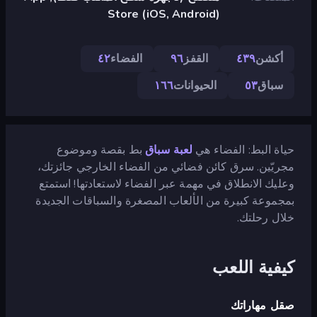
Store (iOS, Android)
أكشن
٤٣٩
القفز
٩٦
الفضاء
٤٢
سباق
٥٣
الحيوانات
١٦٦
حياة البط: الفضاء هي
لعبة سباق
بط بقصة وموضوع
مجريّين. سرق كائن فضائي من الفضاء الخارجي جائزتك،
وعليك الانطلاق في مهمة عبر الفضاء لاستعادتها! استمتع
بمجموعة كبيرة من الألعاب المصغرة والسباقات الجديدة
خلال رحلتك.
كيفية اللعب
صقل مهاراتك