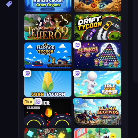
Human Clicker: Grow Organs
Gear Factory
Incremental Epic Hero 2
Drift Tycoon
Harbor Tycoon
PLINKO!
Corn Tycoon
Idle Clicker Runner
Top
Crusher Clicker
Llama Legends