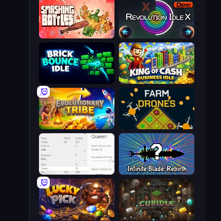
Smashing Bottles
Revolution Idle X
Brick Bounce Idle
King of Cash Business Idle
Evolutionary Tribe
Farm Drones
Idle Ants
Infinite Blade: Rebirth
Lucky Pick
Cubidle