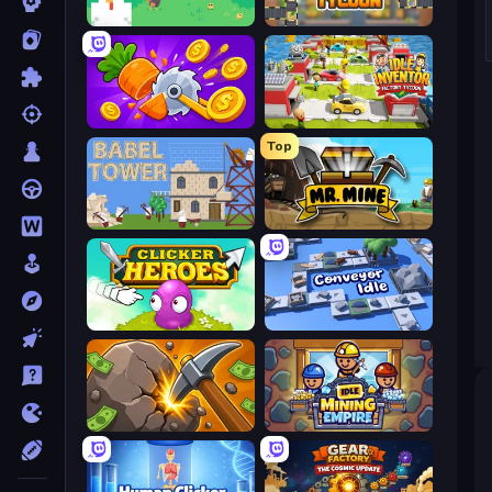
The MachinEGG
Leek Factory Tycoon
Farm Ring Idle
Idle Inventor
Top
Babel Tower
Mr. Mine
Clicker Heroes
Conveyor Idle
Mine Clicker
Idle Mining Empire