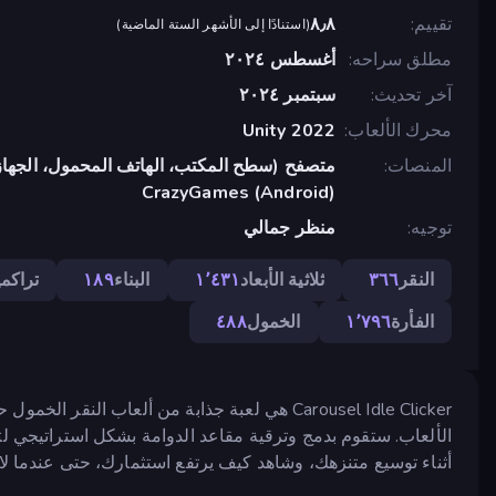
تقييم
٨٫٨
(
استنادًا إلى الأشهر الستة الماضية
)
مطلق سراحه
أغسطس ٢٠٢٤
آخر تحديث
سبتمبر ٢٠٢٤
محرك الألعاب
Unity 2022
المنصات
متصفح (سطح المكتب، الهاتف المحمول، الجهاز
CrazyGames (Android)
توجيه
منظر جمالي
النقر
٣٦٦
ثلاثية الأبعاد
١٬٤٣١
البناء
١٨٩
تراكمي
الفأرة
١٬٧٩٦
الخمول
٤٨٨
Carousel Idle Clicker هي لعبة جذابة من ألعاب 
الألعاب. ستقوم بدمج وترقية مقاعد الدوامة بشكل استراتيجي لتع
أثناء توسيع متنزهك، وشاهد كيف يرتفع استثمارك، حتى عندما لا