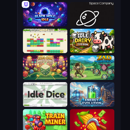
Black Hole Idle
Space Company
Idle Breakout
Idle Dairy Tycoon
Just One More Roll
Zad Archery - Demo
Idle Dice
Energy Evolution