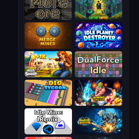
More Ore
Laptop Empire
Merge Miner
Idle Planet Destroyer
Need for Sheep: Idle Clicker
DualForce Idle
Dig Tycoon
Mining Simulator
Idle Mine: Remix
Monster Breaker Idle