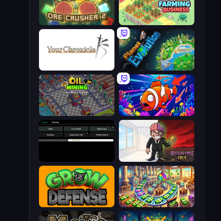
OreCrusher 2
Idle Farming Business
Your Chronicle
Planet Evolution: Idle Clicker
Oil Mining 3D: Petrol Factory
Fish Catch Idle
Evolve
Rotcalypse: Idle Incremental
Grow Defense
Money Factory: Tycoon Idle Game