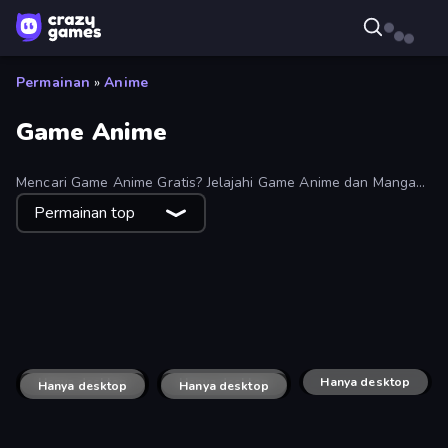
Permainan
»
Anime
Game Anime
Mencari Game Anime Gratis? Jelajahi Game Anime dan Manga
Terbaru dan Terbaik Menggunakan Filter!
Permainan top
Furry Dress Up: Anime Creator
Fantasy Avatar Anime Dress Up
Anime Couple Dress Up
Anime Boy
Sky Car Drift
Pong-Runga
Pixel on Titan: AoT
Hanya desktop
Super Smash Flash
Hanya desktop
Death Note Type
Hanya desktop
Rhythm Capture
Hanya desktop
Chainsaw Dance
Hanya desktop