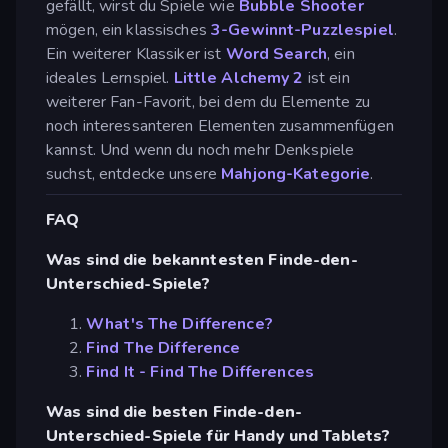
gefällt, wirst du Spiele wie
Bubble Shooter
mögen, ein klassisches
3-Gewinnt-Puzzlespiel
.
Ein weiterer Klassiker ist
Word Search
, ein
ideales Lernspiel.
Little Alchemy 2
ist ein
weiterer Fan-Favorit, bei dem du Elemente zu
noch interessanteren Elementen zusammenfügen
kannst. Und wenn du noch mehr Denkspiele
suchst, entdecke unsere
Mahjong-Kategorie
.
FAQ
Was sind die bekanntesten Finde-den-
Unterschied-Spiele?
What's The Difference?
Find The Difference
Find It - Find The Differences
Was sind die besten Finde-den-
Unterschied-Spiele für Handy und Tablets?