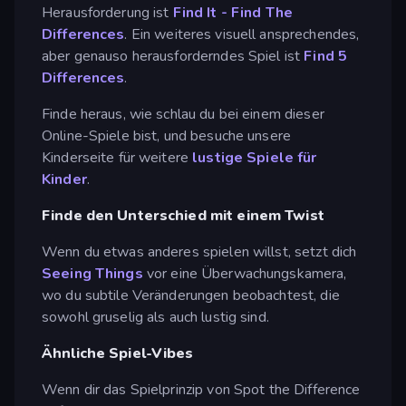
Herausforderung ist
Find It - Find The
Differences
. Ein weiteres visuell ansprechendes,
aber genauso herausforderndes Spiel ist
Find 5
Differences
.
Finde heraus, wie schlau du bei einem dieser
Online-Spiele bist, und besuche unsere
Kinderseite für weitere
lustige Spiele für
Kinder
.
Finde den Unterschied mit einem Twist
Wenn du etwas anderes spielen willst, setzt dich
Seeing Things
vor eine Überwachungskamera,
wo du subtile Veränderungen beobachtest, die
sowohl gruselig als auch lustig sind.
Ähnliche Spiel-Vibes
Wenn dir das Spielprinzip von Spot the Difference