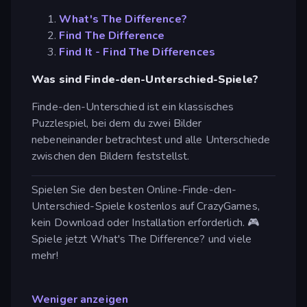
What's The Difference?
Find The Difference
Find It - Find The Differences
Was sind Finde-den-Unterschied-Spiele?
Finde-den-Unterschied ist ein klassisches
Puzzlespiel, bei dem du zwei Bilder
nebeneinander betrachtest und alle Unterschiede
zwischen den Bildern feststellst.
Spielen Sie den besten Online-Finde-den-
Unterschied-Spiele kostenlos auf CrazyGames,
kein Download oder Installation erforderlich. 🎮
Spiele jetzt What's The Difference? und viele
mehr!
Weniger anzeigen