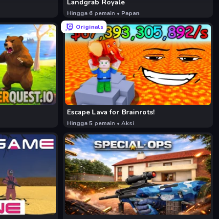
Landgrab Royale
Hingga 6 pemain
•
Papan
Originals
Escape Lava for Brainrots!
Hingga 5 pemain
•
Aksi