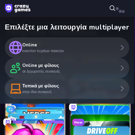
Επιλέξτε μια λειτουργία multiplayer
Παιχνίδια πολλαπλών
παικτών
Online
εναντίον τυχαίων παικτών
Online
Online με φίλους
Τοπικά με φίλους
Online με φίλους
σε ξεχωριστές συσκευές
Παίξτε μαζί ή εναντίον παικτών από όλο τον κόσμο στα παιχνίδια
μας για πολλούς παίκτες. Αποδείξτε ότι είστε οι καλύτεροι!
Τοπικά με φίλους
Hot
στην ίδια συσκευή
Κορυφή
New