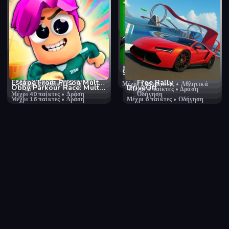
Tanks 3D
Obby Party Multiplayer
Racing: Online!
Mk48.io
LetterClash
Chess Online Multiplayer
100+ παίκτες
•
Σκοποβολή
Μέχρι 12 παίκτες
•
Δράση
Race Clicker: Tap Tap Game
MiniGiants.io
Μέχρι 8 παίκτες
•
Οδήγηση
100+ παίκτες
•
.io
Iron Legion
Imagine Island
Μέχρι 2 παίκτες
•
Λέξεις
Μέχρι 2 παίκτες
•
Επιτραπέζια
Rally Racer Dirt
GoBattle.io
Μέχρι 8 παίκτες
•
Clicker
.io
Tic Tac Toe Online
BilliardX
Μέχρι 10 παίκτες
•
Δράση
Μέχρι 50 παίκτες
•
Περιπέτεια
Free Kicks World Cup 2026
BattleDudes.io
Μέχρι 2 παίκτες
•
Οδήγηση
.io
Domino Duel
Stickman and Guns
Επιτραπέζια
Μέχρι 2 παίκτες
•
Αθλητικά
EmberWars.io
Supermarket Together
Μέχρι 8 παίκτες
•
Arcade
.io
Simply Prop Hunt
Drift.io
Μέχρι 2 παίκτες
•
Χαρτιά
Μέχρι 6 παίκτες
•
Σκοποβολή
Merge and Play
Crazy Fish
Μέχρι 100 παίκτες
•
.io
Μέχρι 5 παίκτες
•
Προσομοίωση
Mope.io
Mirrorland
Μέχρι 14 παίκτες
•
.io
Μέχρι 10 παίκτες
•
Οδήγηση
Kiomet
Stabfish 2
Μέχρι 4 παίκτες
•
Arcade
Μέχρι 30 παίκτες
•
Προσομοίωση
Krew.io
9 Ball Pool Online Multiplayer
.io
Περιπέτεια
Warfare 1942
ClashBall.io
100+ παίκτες
•
Στρατηγικής
.io
Escape From Prison Multiplayer
Free Rally
Μέχρι 20 παίκτες
•
.io
Μέχρι 100 παίκτες
•
Αθλητικά
Obby Parkour Race: Multiplayer
DriveOff
Μέχρι 3 παίκτες
•
Δράση
.io
Μέχρι 40 παίκτες
•
Δράση
Οδήγηση
Μέχρι 16 παίκτες
•
Δράση
Μέχρι 6 παίκτες
•
Οδήγηση