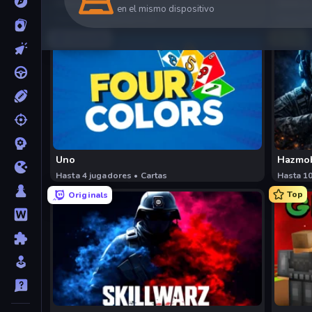
Bloxd.io
Veck.io
en el mismo dispositivo
Hasta 19 jugadores
•
.io
Hasta 2
Top
Originals
Uno
Hazmob
Hasta 4 jugadores
•
Cartas
Hasta 1
Top
Originals