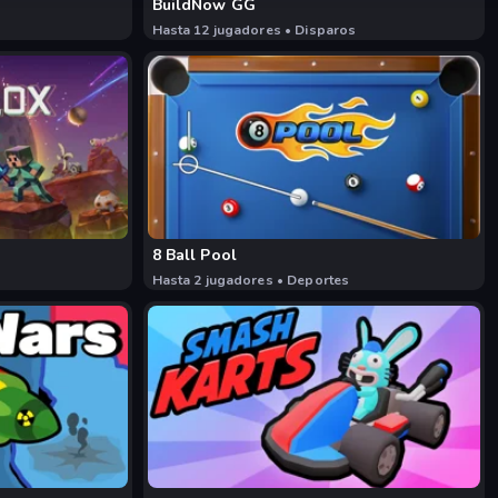
BuildNow GG
Hasta 12 jugadores
•
Disparos
8 Ball Pool
Hasta 2 jugadores
•
Deportes