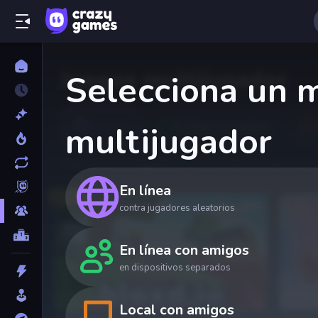
Juegos multijugador
Selecciona un 
multijugador
En línea
En línea con amigos
Juega con otros jugadores o contra ellos de todo el mu
En línea
Top
contra jugadores aleatorios
En línea con amigos
en dispositivos separados
Local con amigos