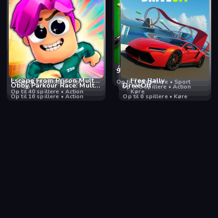
Tanks 3D
Obby Party Multiplayer
Racing: Online!
Mk48.io
LetterClash
Chess Online Multiplayer
100+ spillere
•
Skyde
Op til 12 spillere
•
Action
Race Clicker: Tap Tap Game
MiniGiants.io
Op til 8 spillere
•
Køre
100+ spillere
•
.io
Imagine Island
Iron Legion
Op til 2 spillere
•
Ord
Op til 2 spillere
•
Bræt
Rally Racer Dirt
GoBattle.io
Op til 8 spillere
•
Klikker
.io
BilliardX
Tic Tac Toe Online
Op til 50 spillere
•
Eventyr
Op til 10 spillere
•
Action
Free Kicks World Cup 2026
BattleDudes.io
Op til 2 spillere
•
Køre
.io
Domino Duel
Stickman and Guns
Op til 2 spillere
•
Sport
Bræt
EmberWars.io
Supermarket Together
Op til 8 spillere
•
Arkade
.io
Simply Prop Hunt
Drift.io
Op til 2 spillere
•
Kort
Op til 6 spillere
•
Skyde
Merge and Play
Crazy Fish
Op til 100 spillere
•
.io
Op til 5 spillere
•
Simulering
Mope.io
Mirrorland
Op til 14 spillere
•
.io
Op til 10 spillere
•
Køre
Kiomet
Stabfish 2
Op til 4 spillere
•
Arkade
Op til 30 spillere
•
Simulering
Krew.io
9 Ball Pool Online Multiplayer
.io
Eventyr
Warfare 1942
ClashBall.io
100+ spillere
•
Strategi
.io
Escape From Prison Multiplayer
Free Rally
Op til 20 spillere
•
.io
Op til 100 spillere
•
Sport
Obby Parkour Race: Multiplayer
DriveOff
Op til 3 spillere
•
Action
.io
Op til 40 spillere
•
Action
Køre
Op til 16 spillere
•
Action
Op til 6 spillere
•
Køre