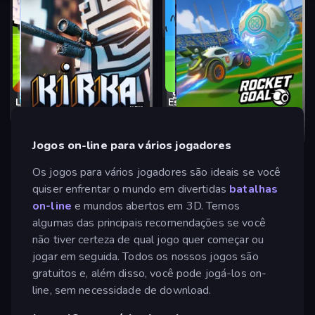
Bloxd.io
Veck.io
Mr. Dude: Online Multiverse Challenge
Brainrot Arena Online
Four Colors
Grow A Garden | Growden.io
Até 19 jogadores
•
.io
Até 20 jogadores
•
.io
Meeland.io
2v2.io
Até 5 jogadores
•
Ação
Até 2 jogadores
•
Ação
99 Nights (Bloxd.io)
Fortzone Battle Royale
Até 4 jogadores
•
Cartas
Até 6 jogadores
•
Simulação
CubeRealm.io
Hexanaut.io
Até 8 jogadores
•
.io
Até 20 jogadores
•
.io
SkillWarz
Poxel.io
Até 6 jogadores
•
Ação
Até 3 jogadores
•
Ação
Smash Karts
Miniblox
Até 50 jogadores
•
.io
Até 10 jogadores
•
.io
Kour.io
8 Ball Pool
Até 10 jogadores
•
Tiro
Até 20 jogadores
•
.io
Ludo King
Racing Limits
Até 24 jogadores
•
.io
Até 48 jogadores
•
.io
FrontWars.io
Chess Free
Até 10 jogadores
•
.io
Até 2 jogadores
•
Esportes
Fragen
PolyTrack
Tabuleiro
Até 2 jogadores
•
Direção
EvoWars.io
Master Chess
100+ jogadores
•
.io
Até 2 jogadores
•
Tabuleiro
Redcoats.io
Sweety Ludo
Tiro
Até 16 jogadores
•
Direção
Lucky Brainrot Blocks Online
Escape Tsunami for Brainrots!
Até 60 jogadores
•
.io
Tabuleiro
Backgammon Online
Gulper.io
100+ jogadores
•
Tiro
Até 4 jogadores
•
Tabuleiro
Ships 3D
Ludo Club
Até 6 jogadores
•
Ação
Até 5 jogadores
•
Ação
Kirka.io
RocketGoal.io
Tabuleiro
Até 30 jogadores
•
.io
Até 90 jogadores
•
Ação
Tabuleiro
Até 50 jogadores
•
Tiro
Até 4 jogadores
•
.io
Jogos on-line para vários jogadores
Os jogos para vários jogadores são ideais se você
quiser enfrentar o mundo em divertidas
batalhas
on-line
e mundos abertos em 3D. Temos
algumas das principais recomendações se você
não tiver certeza de qual jogo quer começar ou
jogar em seguida. Todos os nossos jogos são
gratuitos e, além disso, você pode jogá-los on-
line, sem necessidade de download.